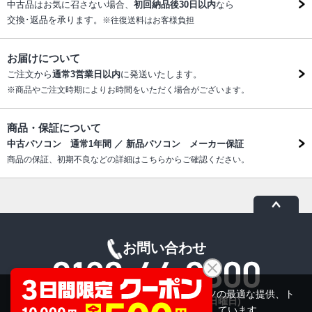
中古品はお気に召さない場合、
初回納品後30日以内
なら
交換･返品を承ります。
※往復送料はお客様負担
お届けについて
ご注文から
通常3営業日以内
に発送いたします。
※商品やご注文時期によりお時間をいただく場合がございます。
商品・保証について
中古パソコン 通常1年間 ／ 新品パソコン メーカー保証
商品の保証、初期不良などの詳細はこちらからご確認ください。
お問い合わせ
当サイトでは利用体験の向上およびコンテンツの最適な提供、ト
受付時間：10:00～19:00(休業:日曜日)
ラフィックの分析を目的としてCookieを使用しています。