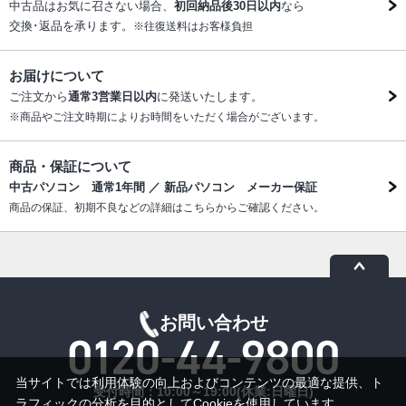
中古品はお気に召さない場合、
初回納品後30日以内
なら
交換･返品を承ります。
※往復送料はお客様負担
お届けについて
ご注文から
通常3営業日以内
に発送いたします。
※商品やご注文時期によりお時間をいただく場合がございます。
商品・保証について
中古パソコン 通常1年間 ／ 新品パソコン メーカー保証
商品の保証、初期不良などの詳細はこちらからご確認ください。
お問い合わせ
当サイトでは利用体験の向上およびコンテンツの最適な提供、ト
受付時間：10:00～19:00(休業:日曜日)
ラフィックの分析を目的としてCookieを使用しています。