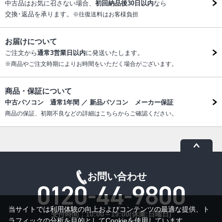
中古品はお気に召さない場合、
初回納品後30日以内
なら
交換･返品を承ります。
※往復送料はお客様負担
お届けについて
ご注文から
通常3営業日以内
に発送いたします。
※商品やご注文時期によりお時間をいただく場合がございます。
商品・保証について
中古パソコン 通常1年間 ／ 新品パソコン メーカー保証
商品の保証、初期不良などの詳細はこちらからご確認ください。
お問い合わせ
当サイトでは利用体験の向上およびコンテンツの最適な提供、ト
受付時間：10:00～19:00(休業:日曜日)
ラフィックの分析を目的としてCookieを使用しています。