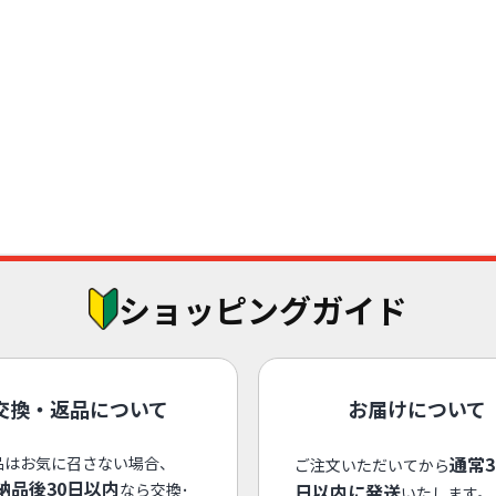
ショッピングガイド
交換・返品について
お届けについて
通常
品はお気に召さない場合、
ご注文いただいてから
納品後30日以内
なら交換･
日以内に発送
いたします。