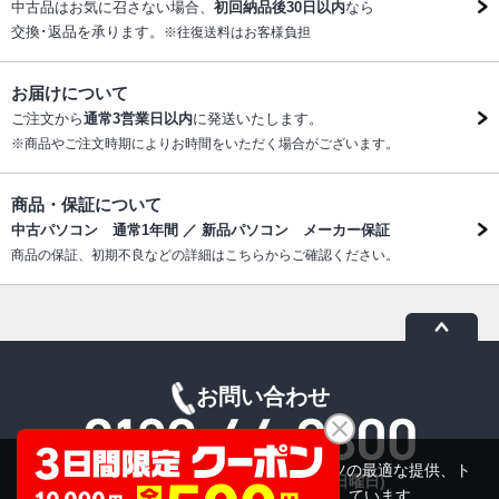
中古品はお気に召さない場合、
初回納品後30日以内
なら
交換･返品を承ります。
※往復送料はお客様負担
お届けについて
ご注文から
通常3営業日以内
に発送いたします。
※商品やご注文時期によりお時間をいただく場合がございます。
商品・保証について
中古パソコン 通常1年間 ／ 新品パソコン メーカー保証
商品の保証、初期不良などの詳細はこちらからご確認ください。
お問い合わせ
当サイトでは利用体験の向上およびコンテンツの最適な提供、ト
受付時間：10:00～19:00(休業:日曜日)
ラフィックの分析を目的としてCookieを使用しています。