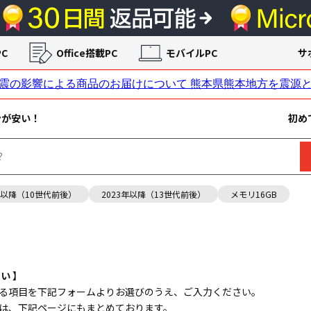
C
Office搭載PC
モバイルPC
サ
ンが安い！
初め
年以降（10世代前後）
2023年以降（13世代前後）
メモリ16GB
い 】
る項目を下記フォームよりお選びのうえ、ご入力ください。
は、下記ページにもまとめております。