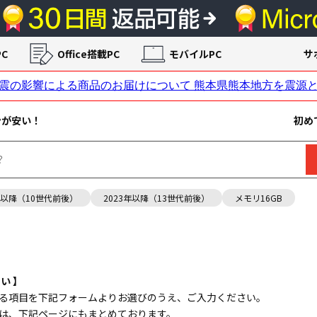
C
Office搭載PC
モバイルPC
サ
ンが安い！
初め
年以降（10世代前後）
2023年以降（13世代前後）
メモリ16GB
い 】
る項目を下記フォームよりお選びのうえ、ご入力ください。
は、下記ページにもまとめております。