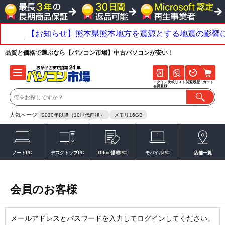
品質と価格で選ぶなら【パソコン市場】中古パソコンが安い！
ログイン
比較リスト
閲覧履歴
カート
会員登録
人気ページ
2020年以降（10世代前後）
メモリ16GB
ノートPC
デスクトップPC
Office搭載PC
モバイルPC
店舗一覧
会員のお客様
メールアドレスとパスワードを入力してログインしてください。