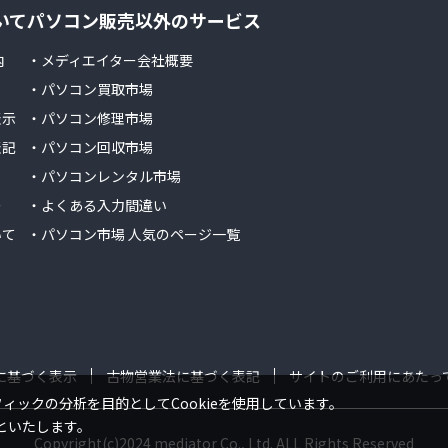
いて
パソコン販売以外のサービス
内
・メディエイター会社概要
・パソコン買取市場
表示
・パソコン修理市場
表記
・パソコン回収市場
・パソコンレンタル市場
ー
・よくある入力間違い
いて
・パソコン市場 人気のページ一覧
に基づく表示
古物営業法に基づく表記
サイトのご利用にあたっ
ックの分析を目的としてCookieを使用しています。
といたします。
Copyright(c)2024 mediator Co., Ltd. ALL Rights Reserved