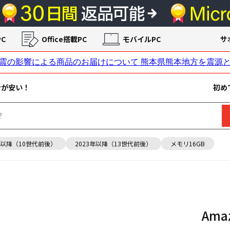
C
Office搭載PC
モバイルPC
サ
ンが安い！
初め
年以降（10世代前後）
2023年以降（13世代前後）
メモリ16GB
Am