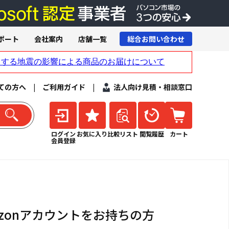
ポート
会社案内
店舗一覧
総合お問い合わせ
ての方へ
|
ご利用ガイド
|
法人向け見積・相談窓口
ログイン
お気に入り
比較リスト
閲覧履歴
カート
会員登録
azonアカウントをお持ちの方