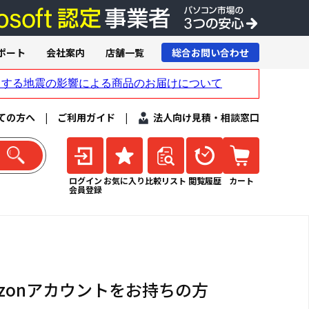
ポート
会社案内
店舗一覧
総合お問い合わせ
ての方へ
|
ご利用ガイド
|
法人向け見積・相談窓口
ログイン
お気に入り
比較リスト
閲覧履歴
カート
会員登録
azonアカウントをお持ちの方