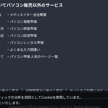
いて
パソコン販売以外のサービス
内
・メディエイター会社概要
・パソコン買取市場
表示
・パソコン修理市場
表記
・パソコン回収市場
・パソコンレンタル市場
ー
・よくある入力間違い
いて
・パソコン市場 人気のページ一覧
に基づく表示
古物営業法に基づく表記
サイトのご利用にあたっ
ックの分析を目的としてCookieを使用しています。
といたします。
Copyright(c)2024 mediator Co., Ltd. ALL Rights Reserved