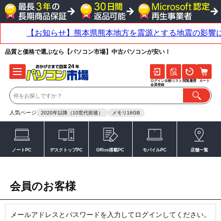
品質と価格で選ぶなら【パソコン市場】中古パソコンが安い！
ログイン
比較リスト
閲覧履歴
カート
会員登録
人気ページ
2020年以降（10世代前後）
メモリ16GB
ノートPC
デスクトップPC
Office搭載PC
モバイルPC
店舗一覧
会員のお客様
メールアドレスとパスワードを入力してログインしてください。