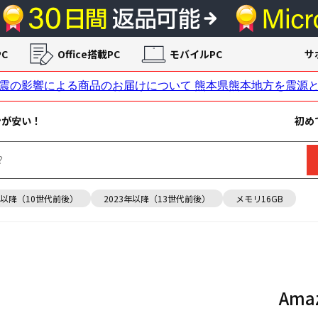
C
Office搭載PC
モバイルPC
サ
ンが安い！
初め
年以降（10世代前後）
2023年以降（13世代前後）
メモリ16GB
Am