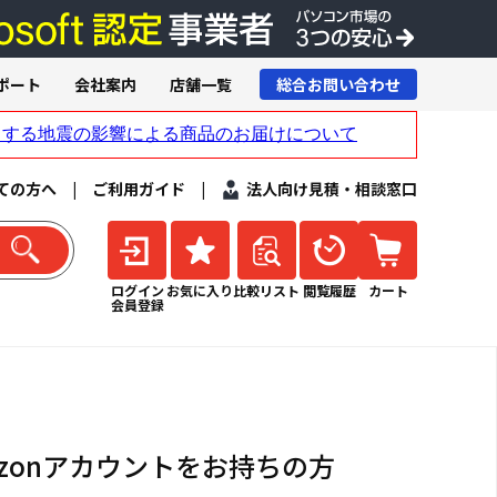
ポート
会社案内
店舗一覧
総合お問い合わせ
ての方へ
|
ご利用ガイド
|
法人向け見積・相談窓口
ログイン
お気に入り
比較リスト
閲覧履歴
カート
会員登録
azonアカウントをお持ちの方