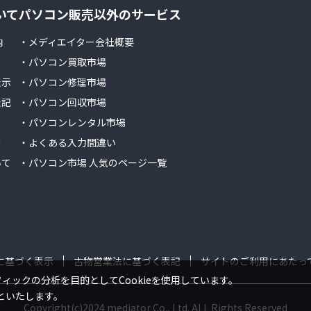
いて
パソコン販売以外のサービス
内
・メディエイター会社概要
・パソコン買取市場
表示
・パソコン修理市場
表記
・パソコン回収市場
・パソコンレンタル市場
ー
・よくある入力間違い
いて
・パソコン市場 人気のページ一覧
に基づく表示
古物営業法に基づく表記
サイトのご利用にあたっ
ックの分析を目的としてCookieを使用しています。
といたします。
Copyright(c)2024 mediator Co., Ltd. ALL Rights Reserved