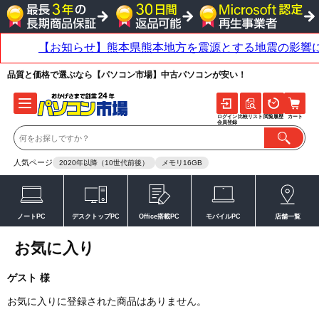
品質と価格で選ぶなら【パソコン市場】中古パソコンが安い！
ログイン
比較リスト
閲覧履歴
カート
会員登録
人気ページ
2020年以降（10世代前後）
メモリ16GB
ノートPC
デスクトップPC
Office搭載PC
モバイルPC
店舗一覧
お気に入り
ゲスト 様
お気に入りに登録された商品はありません。