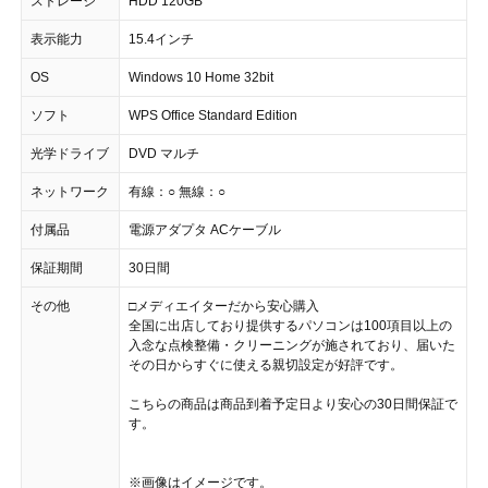
ストレージ
HDD 120GB
表示能力
15.4インチ
OS
Windows 10 Home 32bit
ソフト
WPS Office Standard Edition
光学ドライブ
DVD マルチ
ネットワーク
有線：○ 無線：○
付属品
電源アダプタ ACケーブル
保証期間
30日間
その他
□メディエイターだから安心購入
全国に出店しており提供するパソコンは100項目以上の
入念な点検整備・クリーニングが施されており、届いた
その日からすぐに使える親切設定が好評です。
こちらの商品は商品到着予定日より安心の30日間保証で
す。
※画像はイメージです。