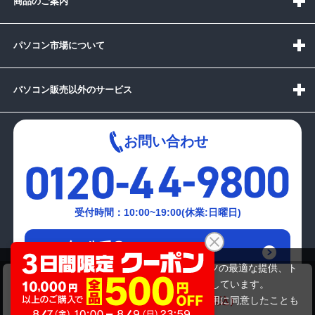
商品のご案内
パソコン市場について
パソコン販売以外のサービス
お問い合わせ
受付時間：10:00~19:00(休業:日曜日)
メールでの
お問い合わせはこちら
当サイトでは利用体験の向上およびコンテンツの最適な提供、ト
IT)SONY VGN-FZ92NS
ラフィックの分析を目的としてCookieを使用しています。
19,580円
商品価格
25,080円
サイトの閲覧を継続された場合、Cookieの利用に同意したことも