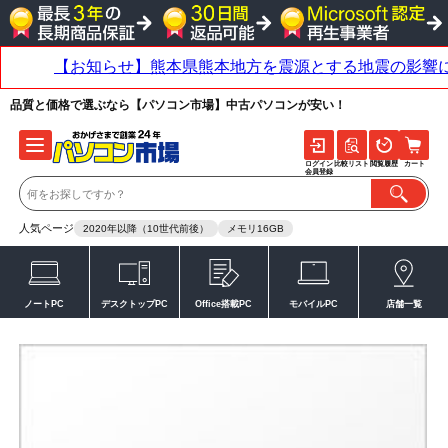
品質と価格で選ぶなら【パソコン市場】中古パソコンが安い！
ログイン
比較リスト
閲覧履歴
カート
会員登録
人気ページ
2020年以降（10世代前後）
メモリ16GB
ノートPC
デスクトップPC
Office搭載PC
モバイルPC
店舗一覧