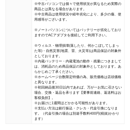
※中古パソコンでは個々で使用状況が異なるため実際の
商品とは異なる場合があります。
※中古商品は使用状況や経年劣化により、多少の傷、使
用感等がございます。
※ノートパソコンについてはバッテリーが劣化しており
ますのでACアダプタを接続してご利用下さい。
※ウィルス・物理損壊(落したり、何かこぼしてしまっ
た等)・自然災害(地震、雷、火災等)は商品保証の対象外
としております。
※内蔵バッテリー・内蔵電池の動作・残量につきまして
は、消耗品のため商品保証の対象外としております。あ
らかじめご了承ください。
※ホームページ台数限定特価の為、販売価格は店頭価格
と異なります。
※初回納品後30日以内であれば、万が一お気に召さない
場合、交換・返品を承ります【要事前連絡、返送料はお
客様負担】。
※お届けに1週間ほどかかる可能性があります。
※支払い方法は銀行振込・クレカ・代金引換になりま
す。（代金引換の場合は別途手数料400円(税抜)かかり
ます）