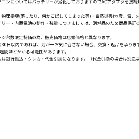
ソコンについてはバッテリーが劣化しておりますのでACアダプタを接続
物理損壊(落したり、何かこぼしてしまった等)・自然災害(地震、雷、火
テリー・内蔵電池の動作・残量につきましては、消耗品のため商品保証
ージ台数限定特価の為、販売価格は店頭価格と異なります。
後30日以内であれば、万が一お気に召さない場合、交換・返品を承りま
1週間ほどかかる可能性があります。
法は銀行振込・クレカ・代金引換になります。（代金引換の場合は別途手数