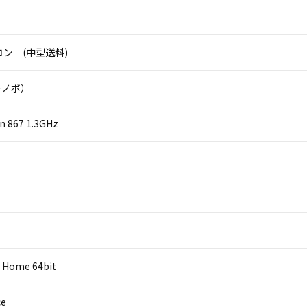
ン (中型送料)
（レノボ）
on 867 1.3GHz
 Home 64bit
ce