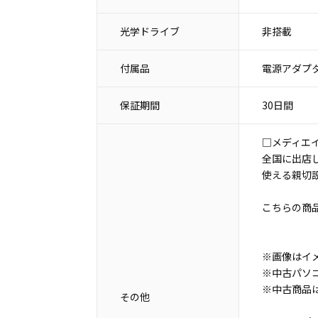
光学ドライブ
非搭載
付属品
電源アダプタ
保証期間
30日間
□メディエ
全国に出店
使える親切
こちらの商
※画像はイ
※中古パソ
※中古商品
その他