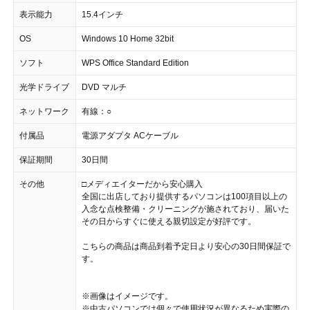
表示能力
15.4インチ
OS
Windows 10 Home 32bit
ソフト
WPS Office Standard Edition
光学ドライブ
DVD マルチ
ネットワーク
有線：○
付属品
電源アダプタ ACケーブル
保証期間
30日間
その他
□メディエイターだから安心購入
全国に出店しており提供するパソコンは100項目以上の
入念な点検整備・クリーニングが施されており、届いた
その日からすぐに使える親切設定が好評です。
こちらの商品は商品到着予定日より安心の30日間保証で
す。
※画像はイメージです。
※中古パソコンでは個々で使用状況が異なるため実際の