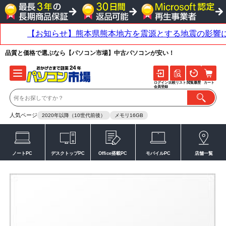
品質と価格で選ぶなら【パソコン市場】中古パソコンが安い！
ログイン
比較リスト
閲覧履歴
カート
会員登録
人気ページ
2020年以降（10世代前後）
メモリ16GB
ノートPC
デスクトップPC
Office搭載PC
モバイルPC
店舗一覧