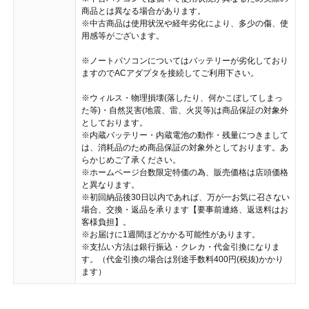
商品とは異なる場合があります。
※中古商品は使用状況や経年劣化により、多少の傷、使
用感等がございます。
※ノートパソコンについてはバッテリーが劣化しており
ますのでACアダプタを接続してご利用下さい。
※ウィルス・物理損壊(落したり、何かこぼしてしまっ
た等)・自然災害(地震、雷、火災等)は商品保証の対象外
としております。
※内蔵バッテリー・内蔵電池の動作・残量につきまして
は、消耗品のため商品保証の対象外としております。あ
らかじめご了承ください。
※ホームページ台数限定特価の為、販売価格は店頭価格
と異なります。
※初回納品後30日以内であれば、万が一お気に召さない
場合、交換・返品を承ります【要事前連絡、返送料はお
客様負担】。
※お届けに1週間ほどかかる可能性があります。
※支払い方法は銀行振込・クレカ・代金引換になりま
す。（代金引換の場合は別途手数料400円(税抜)かかり
ます）