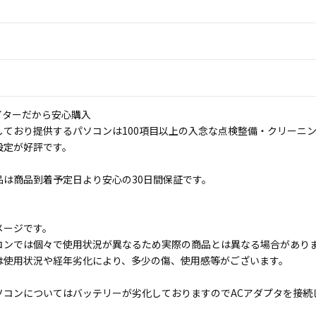
イターだから安心購入
しており提供するパソコンは100項目以上の入念な点検整備・クリーニ
設定が好評です。
品は商品到着予定日より安心の30日間保証です。
メージです。
コンでは個々で使用状況が異なるため実際の商品とは異なる場合があり
は使用状況や経年劣化により、多少の傷、使用感等がございます。
ソコンについてはバッテリーが劣化しておりますのでACアダプタを接続