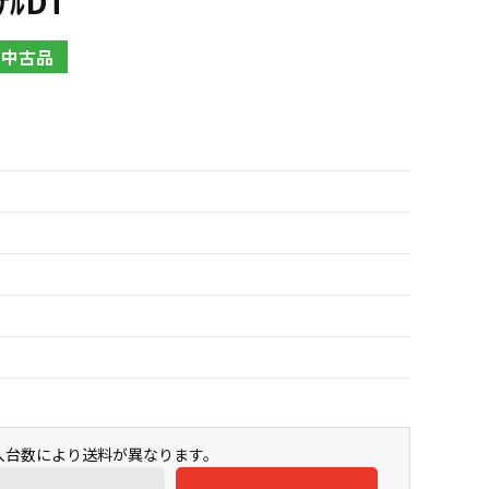
ﾅﾙDT
中古品
購入台数により送料が異なります。