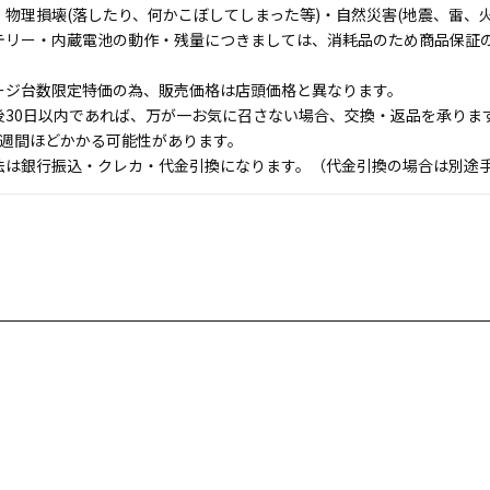
物理損壊(落したり、何かこぼしてしまった等)・自然災害(地震、雷、火
テリー・内蔵電池の動作・残量につきましては、消耗品のため商品保証
ージ台数限定特価の為、販売価格は店頭価格と異なります。
後30日以内であれば、万が一お気に召さない場合、交換・返品を承りま
1週間ほどかかる可能性があります。
法は銀行振込・クレカ・代金引換になります。（代金引換の場合は別途手数