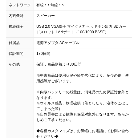
ネットワーク
有線：○ 無線：×
内蔵機能
スピーカー
接続端子
USB 2.0 VGA端子 マイク入力 ヘッドホン出力 SDカー
ドスロット LANポート（100/1000 BASE）
付属品
電源アダプタ ACケーブル
保証期間
180日間
その他
保証：商品到着より30日間
※中古商品は使用状況や経年劣化により、多少の傷、使
用感等がございます。
※内蔵バッテリーの残量は、消耗品のため保証対象外と
なります。
※ウイルス感染、物理破損（落としたり、液体をこぼし
てしまった等）
※自然災害による故障も保証対象外となります。あらか
じめご了承ください。
◆各種カスタマイズは、お気軽にお電話にてお問い合わ
せください◆