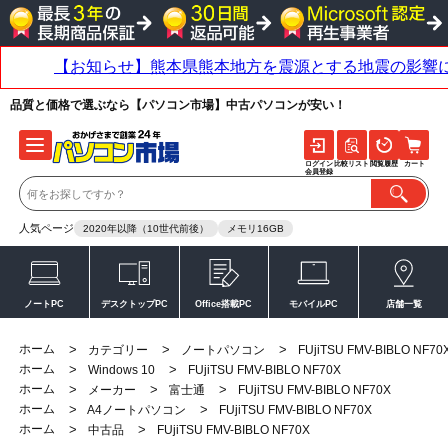
品質と価格で選ぶなら【パソコン市場】中古パソコンが安い！
ログイン
比較リスト
閲覧履歴
カート
会員登録
人気ページ
2020年以降（10世代前後）
メモリ16GB
ノートPC
デスクトップPC
Office搭載PC
モバイルPC
店舗一覧
ホーム
>
>
>
カテゴリー
ノートパソコン
FUjiTSU FMV-BIBLO NF70
ホーム
>
>
Windows 10
FUjiTSU FMV-BIBLO NF70X
ホーム
>
>
>
メーカー
富士通
FUjiTSU FMV-BIBLO NF70X
ホーム
>
>
A4ノートパソコン
FUjiTSU FMV-BIBLO NF70X
ホーム
>
>
中古品
FUjiTSU FMV-BIBLO NF70X