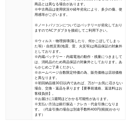
商品とは異なる場合があります。
※中古商品は使用状況や経年劣化により、多少の傷、使
用感等がございます。
※ノートパソコンについてはバッテリーが劣化しており
ますのでACアダプタを接続してご利用下さい。
※ウィルス・物理損壊(落したり、何かこぼしてしまっ
た等)・自然災害(地震、雷、火災等)は商品保証の対象外
としております。
※内蔵バッテリー・内蔵電池の動作・残量につきまして
は、消耗品のため商品保証の対象外としております。あ
らかじめご了承ください。
※ホームページ台数限定特価の為、販売価格は店頭価格
と異なります。
※初回納品後30日以内であれば、万が一お気に召さない
場合、交換・返品を承ります【要事前連絡、返送料はお
客様負担】。
※お届けに1週間ほどかかる可能性があります。
※支払い方法は銀行振込・クレカ・代金引換になりま
す。（代金引換の場合は別途手数料400円(税抜)かかり
ます）