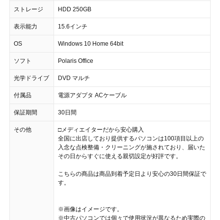
ストレージ
HDD 250GB
表示能力
15.6インチ
OS
Windows 10 Home 64bit
ソフト
Polaris Office
光学ドライブ
DVD マルチ
付属品
電源アダプタ ACケーブル
保証期間
30日間
その他
□メディエイターだから安心購入
全国に出店しており提供するパソコンは100項目以上の
入念な点検整備・クリーニングが施されており、届いた
その日からすぐに使える親切設定が好評です。
こちらの商品は商品到着予定日より安心の30日間保証で
す。
※画像はイメージです。
※中古パソコンでは個々で使用状況が異なるため実際の