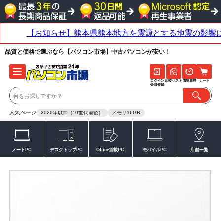
品質と価格で選ぶなら【パソコン市場】中古パソコンが安い！
ログイン
比較リスト
閲覧履歴
カート
会員登録
人気ページ
2020年以降（10世代前後）
メモリ16GB
ノートPC
デスクトップPC
Office搭載PC
モバイルPC
店舗一覧