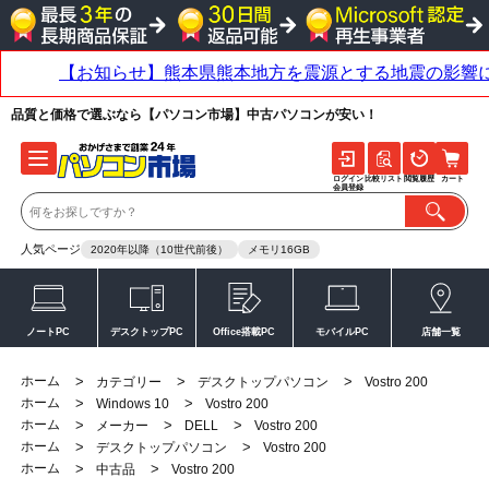
品質と価格で選ぶなら【パソコン市場】中古パソコンが安い！
ログイン
比較リスト
閲覧履歴
カート
会員登録
人気ページ
2020年以降（10世代前後）
メモリ16GB
ノートPC
デスクトップPC
Office搭載PC
モバイルPC
店舗一覧
ホーム
>
>
>
カテゴリー
デスクトップパソコン
Vostro 200
ホーム
>
>
Windows 10
Vostro 200
ホーム
>
>
>
メーカー
DELL
Vostro 200
ホーム
>
>
デスクトップパソコン
Vostro 200
ホーム
>
>
中古品
Vostro 200