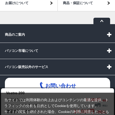
お届けについて
商品・保証について
商品のご案内
パソコン市場について
パソコン販売以外のサービス
お問い合わせ
Vostro 200
14,080円
商品価格(税込)
当サイトでは利用体験の向上およびコンテンツの最適な提供、ト
0円
オプション小計価格(税込)
ラフィックの分析を目的としてCookieを使用しています。
14,080円
商品合計価格(税込)
受付時間：10:00~19:00(休業:日曜日)
サイトの閲覧を継続された場合、Cookieの利用に同意したことも