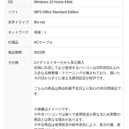
OS
Windows 10 Home 64bit
ソフト
WPS Office Standard Edition
光学ドライブ
Blu-ray
ネットワーク
有線：○
付属品
ACケーブル
保証期間
30日間
その他
□メディエイターだから安心購入
全国に出店しており提供するパソコンは100項目以上の
入念な点検整備・クリーニングが施されており、届いた
その日からすぐに使える親切設定が好評です。
こちらの商品は商品到着予定日より安心の30日間保証で
す。
※画像はイメージです。
※中古パソコンでは個々で使用状況が異なるため実際の
商品とは異なる場合があります。
※中古商品は使用状況や経年劣化により、多少の傷、使