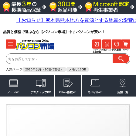
品質と価格で選ぶなら【パソコン市場】中古パソコンが安い！
ログイン
比較リスト
閲覧履歴
カート
会員登録
人気ページ
2020年以降（10世代前後）
メモリ16GB
ノートPC
デスクトップPC
Office搭載PC
モバイルPC
店舗一覧