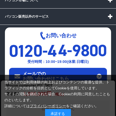
パソコン市場について
パソコン販売以外のサービス
お問い合わせ
受付時間：10:00~19:00(休業:日曜日)
メールでの
お問い合わせはこちら
当サイトでは利用体験の向上およびコンテンツの最適な提供、ト
Mouse computer ｵﾘｼﾞﾅﾙDT
ラフィックの分析を目的としてCookieを使用しています。
1,099,999円
商品価格
サイトの閲覧を継続された場合、Cookieの利用に同意したことも
のといたします。
詳細については
プライバシーポリシー
をご確認ください。
在庫がありません
承諾する
Copyright(c)2024 mediator Co., Ltd. ALL Rights Reserved