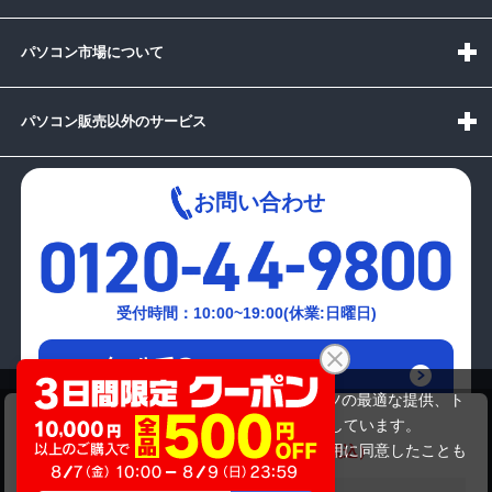
パソコン市場について
パソコン販売以外のサービス
お問い合わせ
受付時間：10:00~19:00(休業:日曜日)
メールでの
お問い合わせはこちら
当サイトでは利用体験の向上およびコンテンツの最適な提供、ト
DE)TOSHIBA T550/T4BB PT550T4BBFB
ラフィックの分析を目的としてCookieを使用しています。
32,780円
商品価格
38,280円
サイトの閲覧を継続された場合、Cookieの利用に同意したことも
のといたします。