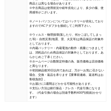
商品とは異なる場合があります。
※中古商品は使用状況や経年劣化により、多少の傷、使
用感等がございます。
※ノートパソコンについてはバッテリーが劣化しており
ますのでACアダプタを接続してご利用下さい。
※ウィルス・物理損壊(落したり、何かこぼしてしまっ
た等)・自然災害(地震、雷、火災等)は商品保証の対象外
としております。
※内蔵バッテリー・内蔵電池の動作・残量につきまして
は、消耗品のため商品保証の対象外としております。あ
らかじめご了承ください。
※ホームページ台数限定特価の為、販売価格は店頭価格
と異なります。
※初回納品後30日以内であれば、万が一お気に召さない
場合、交換・返品を承ります【要事前連絡、返送料はお
客様負担】。
※お届けに1週間ほどかかる可能性があります。
※支払い方法は銀行振込・クレカ・代金引換になりま
す。（代金引換の場合は別途手数料400円(税抜)かかり
ます）