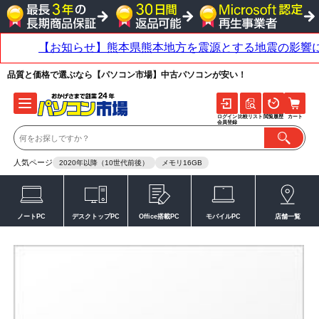
品質と価格で選ぶなら【パソコン市場】中古パソコンが安い！
ログイン
比較リスト
閲覧履歴
カート
会員登録
人気ページ
2020年以降（10世代前後）
メモリ16GB
ノートPC
デスクトップPC
Office搭載PC
モバイルPC
店舗一覧