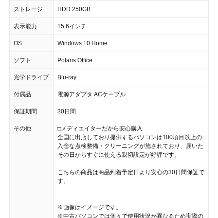
ストレージ
HDD 250GB
表示能力
15.6インチ
OS
Windows 10 Home
ソフト
Polaris Office
光学ドライブ
Blu-ray
付属品
電源アダプタ ACケーブル
保証期間
30日間
その他
□メディエイターだから安心購入
全国に出店しており提供するパソコンは100項目以上の
入念な点検整備・クリーニングが施されており、届いた
その日からすぐに使える親切設定が好評です。
こちらの商品は商品到着予定日より安心の30日間保証で
す。
※画像はイメージです。
※中古パソコンでは個々で使用状況が異なるため実際の