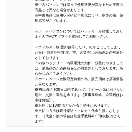
※中古パソコンでは個々で使用状況が異なるため実際の
商品とは異なる場合があります。
※中古商品は使用状況や経年劣化により、多少の傷、使
用感等がございます。
※ノートパソコンについてはバッテリーが劣化しており
ますのでACアダプタを接続してご利用下さい。
※ウィルス・物理損壊(落したり、何かこぼしてしまっ
た等)・自然災害(地震、雷、火災等)は商品保証の対象外
としております。
※内蔵バッテリー・内蔵電池の動作・残量につきまして
は、消耗品のため商品保証の対象外としております。あ
らかじめご了承ください。
※ホームページ台数限定特価の為、販売価格は店頭価格
と異なります。
※初回納品後30日以内であれば、万が一お気に召さない
場合、交換・返品を承ります【要事前連絡、返送料はお
客様負担】。
※お届けに1週間ほどかかる可能性があります。
※支払い方法は銀行振込・クレカ・代金引換になりま
す。（代金引換の場合は別途手数料400円(税抜)かかり
ます）