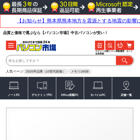
品質と価格で選ぶなら【パソコン市場】中古パソコンが安い！
ログイン
比較リスト
閲覧履歴
カート
会員登録
人気ページ
2020年以降（10世代前後）
メモリ16GB
ノートPC
デスクトップPC
Office搭載PC
モバイルPC
店舗一覧