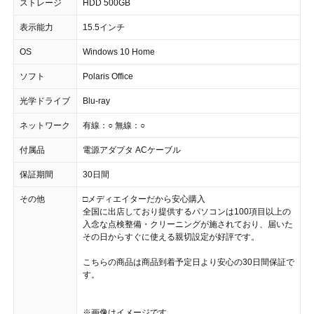
ストレージ
HDD 500GB
表示能力
15.5インチ
OS
Windows 10 Home
ソフト
Polaris Office
光学ドライブ
Blu-ray
ネットワーク
有線：○ 無線：○
付属品
電源アダプタ ACケーブル
保証期間
30日間
その他
□メディエイターだから安心購入
全国に出店しており提供するパソコンは100項目以上の
入念な点検整備・クリーニングが施されており、届いた
その日からすぐに使える親切設定が好評です。
こちらの商品は商品到着予定日より安心の30日間保証で
す。
※画像はイメージです。