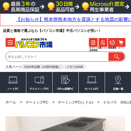
品質と価格で選ぶなら【パソコン市場】中古パソコンが安い！
ログイン
比較リスト
閲覧履歴
カート
会員登録
人気ページ
2020年以降（10世代前後）
メモリ16GB
ノートPC
デスクトップPC
Office搭載PC
モバイルPC
店舗一覧
ホーム
>
>
>
ゲーミングPC
ゲーミングPC(ミドル)
ドスパラ GALLE