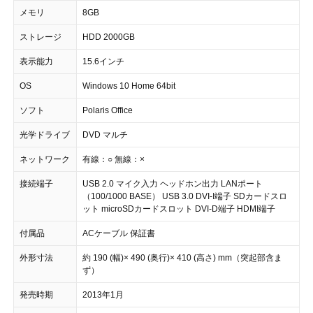
メモリ
8GB
ストレージ
HDD 2000GB
表示能力
15.6インチ
OS
Windows 10 Home 64bit
ソフト
Polaris Office
光学ドライブ
DVD マルチ
ネットワーク
有線：○ 無線：×
接続端子
USB 2.0 マイク入力 ヘッドホン出力 LANポート
（100/1000 BASE） USB 3.0 DVI-I端子 SDカードスロ
ット microSDカードスロット DVI-D端子 HDMI端子
付属品
ACケーブル 保証書
外形寸法
約 190 (幅)× 490 (奥行)× 410 (高さ) mm（突起部含ま
ず）
発売時期
2013年1月