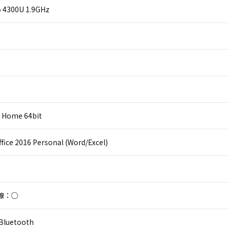
i5 4300U 1.9GHz
 Home 64bit
ffice 2016 Personal (Word/Excel)
線：○
luetooth