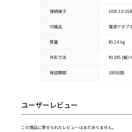
接続端子
USB 2.0 
付属品
電源アダプタ
質量
約 1.4 kg
外形寸法
約 295 (幅
保証期間
180日間
ユーザーレビュー
この商品に寄せられたレビューはまだありません。