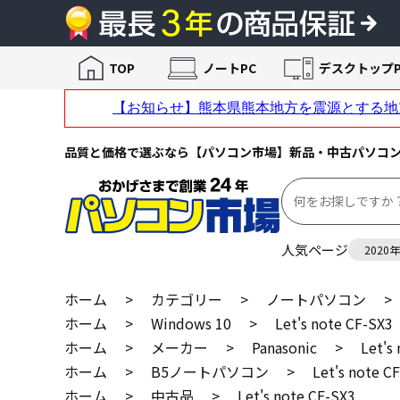
TOP
ノートPC
デスクトップP
品質と価格で選ぶなら【パソコン市場】新品・中古パソコ
人気ページ
2020
ホーム
>
カテゴリー
>
ノートパソコン
>
ホーム
>
Windows 10
>
Let's note CF-SX3
ホーム
>
メーカー
>
Panasonic
>
Let's
ホーム
>
B5ノートパソコン
>
Let's note C
ホーム
>
中古品
>
Let's note CF-SX3