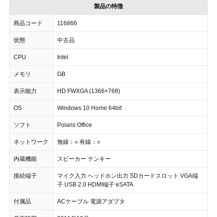
製品の特徴
商品コード
116866
状態
中古品
CPU
Intel
メモリ
GB
表示能力
HD FWXGA (1366×768)
OS
Windows 10 Home 64bit
ソフト
Polaris Office
ネットワーク
無線：○ 有線：○
内蔵機能
スピーカー テンキー
接続端子
マイク入力 ヘッドホン出力 SDカードスロット VGA端
子 USB 2.0 HDMI端子 eSATA
付属品
ACケーブル 電源アダプタ