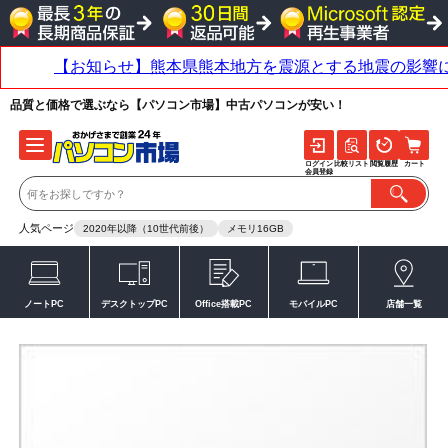
品質と価格で選ぶなら【パソコン市場】中古パソコンが安い！
ログイン
比較リスト
閲覧履歴
カート
会員登録
人気ページ
2020年以降（10世代前後）
メモリ16GB
ノートPC
デスクトップPC
Office搭載PC
モバイルPC
店舗一覧