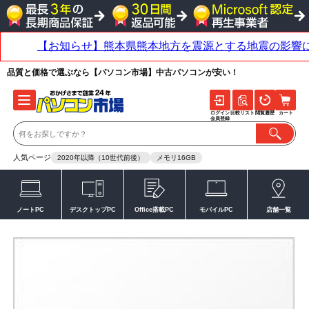
品質と価格で選ぶなら【パソコン市場】中古パソコンが安い！
ログイン
比較リスト
閲覧履歴
カート
会員登録
人気ページ
2020年以降（10世代前後）
メモリ16GB
ノートPC
デスクトップPC
Office搭載PC
モバイルPC
店舗一覧