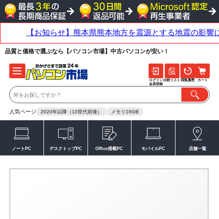
品質と価格で選ぶなら【パソコン市場】中古パソコンが安い！
ログイン
比較リスト
閲覧履歴
カート
会員登録
人気ページ
2020年以降（10世代前後）
メモリ16GB
ノートPC
デスクトップPC
Office搭載PC
モバイルPC
店舗一覧