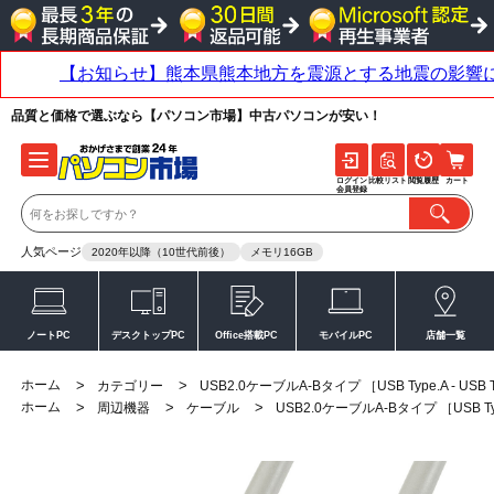
品質と価格で選ぶなら【パソコン市場】中古パソコンが安い！
ログイン
比較リスト
閲覧履歴
カート
会員登録
人気ページ
2020年以降（10世代前後）
メモリ16GB
ノートPC
デスクトップPC
Office搭載PC
モバイルPC
店舗一覧
ホーム
>
>
カテゴリー
USB2.0ケーブルA-Bタイプ ［USB Type.A - USB 
ホーム
>
>
>
周辺機器
ケーブル
USB2.0ケーブルA-Bタイプ ［USB Type