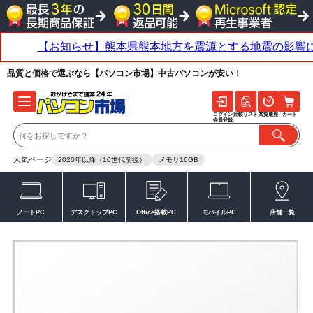
品質と価格で選ぶなら【パソコン市場】中古パソコンが安い！
ログイン
比較リスト
閲覧履歴
カート
会員登録
人気ページ
2020年以降（10世代前後）
メモリ16GB
ノートPC
デスクトップPC
Office搭載PC
モバイルPC
店舗一覧