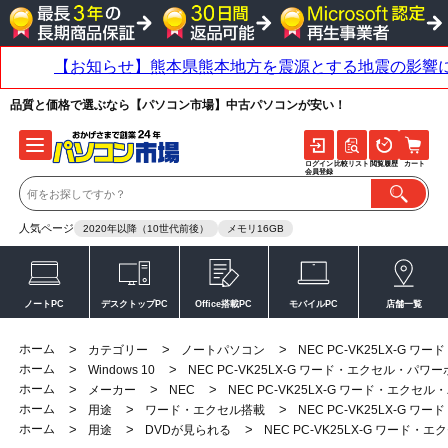
品質と価格で選ぶなら【パソコン市場】中古パソコンが安い！
ログイン
比較リスト
閲覧履歴
カート
会員登録
人気ページ
2020年以降（10世代前後）
メモリ16GB
ノートPC
デスクトップPC
Office搭載PC
モバイルPC
店舗一覧
ホーム
>
>
>
カテゴリー
ノートパソコン
NEC PC-VK25LX-G
ホーム
>
>
Windows 10
NEC PC-VK25LX-G ワード・エクセル・パワ
ホーム
>
>
>
メーカー
NEC
NEC PC-VK25LX-G ワード・エクセ
ホーム
>
>
>
用途
ワード・エクセル搭載
NEC PC-VK25LX-G
ホーム
>
>
>
用途
DVDが見られる
NEC PC-VK25LX-G ワード