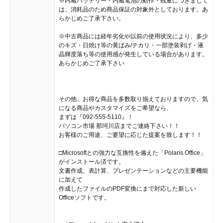
※内蔵バッテリー・内蔵電池の動作・残量につきまして
は、消耗品のため商品保証の対象外としております。あ
らかじめご了承下さい。
※中古商品には経年劣化や以前の使用状況により、多少
のキズ・日焼け等の黄ばみ/テカリ・一部塗装剥げ・液
晶輝度落ち等の使用感が発生している場合があります。
あらかじめご了承下さい
その他、お得な商品を多数取り揃えておりますので、気
になる商品やカスタマイズをご希望なら、
まずは『092-555-5110』！
パソコン市場 那珂川店までご連絡下さい！！
お客様のご用途、ご要望に応じた提案を致します！！
□Microsoftとの強力な互換性を備えた「Polaris Office」
がインストール済です。
文書作成、表計算、プレゼンテーションなどの主要機能
に加えて
作成したファイルのPDF変換にまで対応した新しい
Officeソフトです。