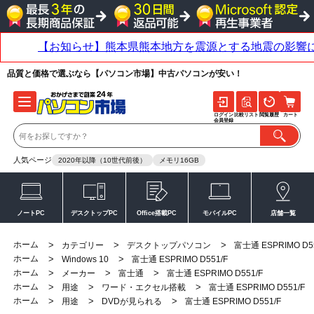
品質と価格で選ぶなら【パソコン市場】中古パソコンが安い！
ログイン
比較リスト
閲覧履歴
カート
会員登録
人気ページ
2020年以降（10世代前後）
メモリ16GB
ノートPC
デスクトップPC
Office搭載PC
モバイルPC
店舗一覧
ホーム
>
>
>
カテゴリー
デスクトップパソコン
富士通 ESPRIMO D5
ホーム
>
>
Windows 10
富士通 ESPRIMO D551/F
ホーム
>
>
>
メーカー
富士通
富士通 ESPRIMO D551/F
ホーム
>
>
>
用途
ワード・エクセル搭載
富士通 ESPRIMO D551/F
ホーム
>
>
>
用途
DVDが見られる
富士通 ESPRIMO D551/F