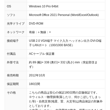
OS
Windows 10 Pro 64bit
ソフト
Microsoft Office 2021 Personal (Word/Excel/Outlook)
光学ドライブ
DVD-ROM
ネットワーク
有線：○ 無線：×
接続端子
USB 2.0 VGA端子 マイク入力 ヘッドホン出力 DVI-D端
子 LANポート（100/1000 BASE）
付属品
ACケーブル 保証書
外形寸法
約 89 (幅)× 338 (奥行)× 332 (高さ) mm（突起部含ま
ず）
発売時期
2012年10月
保証期間
180日間
その他
こちらの商品は安心の保証180日間の店舗保証です。
※ウィルス・物理損壊(落したり、何かこぼしてしまっ
た等)・自然災害(地震、雷、火災等)は商品保証の対象外
としております。