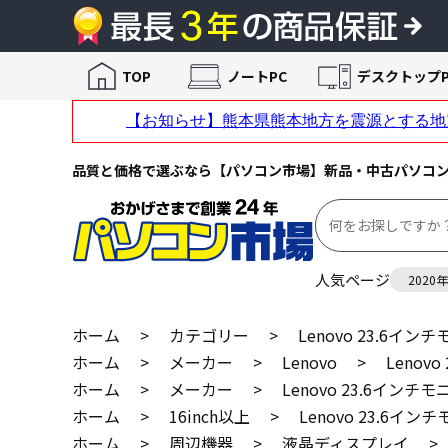
TOP
ノートPC
デスクトップP
品質と価格で選ぶなら【パソコン市場】新品・中古パソコ
人気ページ
2020
ホーム
>
カテゴリー
>
Lenovo 23.6イン
ホーム
>
メーカー
>
Lenovo
>
Lenov
ホーム
>
メーカー
>
Lenovo 23.6インチモ
ホーム
>
16inch以上
>
Lenovo 23.6イン
ホーム
>
周辺機器
>
液晶ディスプレイ
>