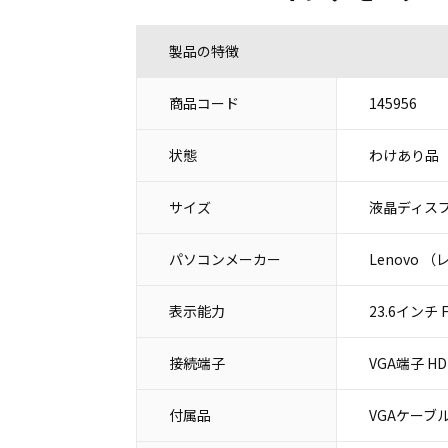
製品の特徴
商品コード
145956
状態
わけあり品
サイズ
液晶ディスプ
パソコンメーカー
Lenovo 
表示能力
23.6インチ Fu
接続端子
VGA端子 H
付属品
VGAケーブ