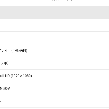
レイ (中型送料)
（レノボ）
ll HD (1920×1080)
DMI端子
ル