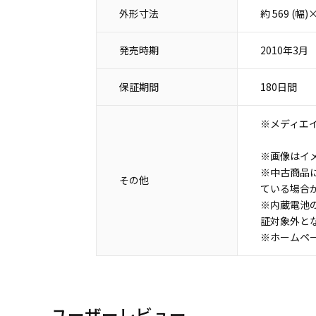
外形寸法
約 569 (幅
発売時期
2010年3月
保証期間
180日間
※メディエ
※画像はイ
※中古商品
その他
ている場合
※内蔵電池
証対象外と
※ホームペ
ユーザーレビュー