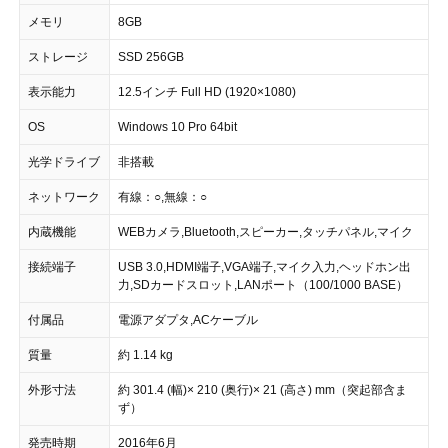
メモリ
8GB
ストレージ
SSD 256GB
表示能力
12.5インチ Full HD (1920×1080)
OS
Windows 10 Pro 64bit
光学ドライブ
非搭載
ネットワーク
有線：○,無線：○
内蔵機能
WEBカメラ,Bluetooth,スピーカー,タッチパネル,マイク
接続端子
USB 3.0,HDMI端子,VGA端子,マイク入力,ヘッドホン出
力,SDカードスロット,LANポート（100/1000 BASE）
付属品
電源アダプタ,ACケーブル
質量
約 1.14 kg
外形寸法
約 301.4 (幅)× 210 (奥行)× 21 (高さ) mm（突起部含ま
ず）
発売時期
2016年6月