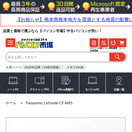
品質と価格で選ぶなら【パソコン市場】中古パソコンが安い！
ログイン
比較リスト
閲覧履歴
カート
会員登録
人気ページ
2020年以降（10世代前後）
メモリ16GB
ノートPC
デスクトップPC
Office搭載PC
モバイルPC
店舗一覧
ホーム
>
Panasonic Let'snote CF-MX5