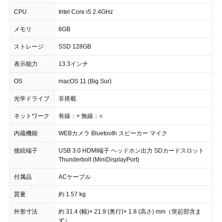
CPU
Intel Core i5 2.4GHz
メモリ
8GB
ストレージ
SSD 128GB
表示能力
13.3インチ
OS
macOS 11 (Big Sur)
光学ドライブ
非搭載
ネットワーク
有線：× 無線：○
内蔵機能
WEBカメラ Bluetooth スピーカー マイク
接続端子
USB 3.0 HDMI端子 ヘッドホン出力 SDカードスロット
Thunderbolt (MiniDisplayPort)
付属品
ACケーブル
質量
約 1.57 kg
外形寸法
約 31.4 (幅)× 21.9 (奥行)× 1.8 (高さ) mm（突起部含ま
ず）