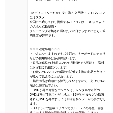
□メディエイターだから安心購入 入門機・マイパソコン
にオススメ
全国に出店しており提供するパソコンは、100項目以上
の入念な点検整備・
クリーニングが施され届いたその日からすぐに使える親
切設定が好評です。
※※※注意事項※※※
・中古になりますのでキズや汚れ、キーボードのテカリ
などの使用感等は多少御座います。
・返品は連絡の上8日以内なら開封後でも可能！（送料
はお客様ご負担になります）
・お使いのパソコンの環境の関係で実際の商品と色合い
が違って見えることがあります。
・掲載商品は店頭にも陳列していますので、売り切れの
場合は御容赦下さい。
・DVDが再生可能なパソコンは、レンタルや市販の
DVDは再生可能ですが、地上・BSデジタルなどの録画
されたDVDを再生するには別途有料ソフトが必要になり
ます。
・BDドライブ搭載パソコンでブルーレイの再生・書き
込みをする場合は別途有料ソフトが必要になります。