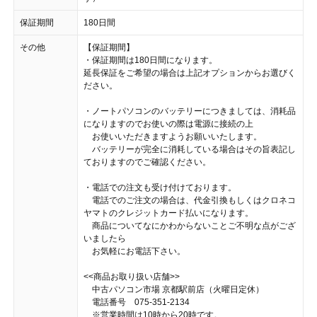
保証期間
180日間
その他
【保証期間】
・保証期間は180日間になります。
延長保証をご希望の場合は上記オプションからお選びく
ださい。
・ノートパソコンのバッテリーにつきましては、消耗品
になりますのでお使いの際は電源に接続の上
お使いいただきますようお願いいたします。
バッテリーが完全に消耗している場合はその旨表記し
ておりますのでご確認ください。
・電話での注文も受け付けております。
電話でのご注文の場合は、代金引換もしくはクロネコ
ヤマトのクレジットカード払いになります。
商品についてなにかわからないことご不明な点がござ
いましたら
お気軽にお電話下さい。
<<商品お取り扱い店舗>>
中古パソコン市場 京都駅前店（火曜日定休）
電話番号 075-351-2134
※営業時間は10時から20時です。