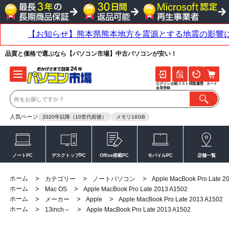
品質と価格で選ぶなら【パソコン市場】中古パソコンが安い！
ログイン
比較リスト
閲覧履歴
カート
会員登録
人気ページ
2020年以降（10世代前後）
メモリ16GB
ノートPC
デスクトップPC
Office搭載PC
モバイルPC
店舗一覧
ホーム
>
>
>
カテゴリー
ノートパソコン
Apple MacBook Pro Late 2
ホーム
>
>
Mac OS
Apple MacBook Pro Late 2013 A1502
ホーム
>
>
>
メーカー
Apple
Apple MacBook Pro Late 2013 A1502
ホーム
>
>
13inch～
Apple MacBook Pro Late 2013 A1502