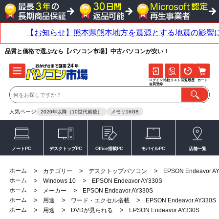
品質と価格で選ぶなら【パソコン市場】中古パソコンが安い！
ログイン
比較リスト
閲覧履歴
カート
会員登録
人気ページ
2020年以降（10世代前後）
メモリ16GB
ノートPC
デスクトップPC
Office搭載PC
モバイルPC
店舗一覧
ホーム
>
>
>
カテゴリー
デスクトップパソコン
EPSON Endeavor A
ホーム
>
>
Windows 10
EPSON Endeavor AY330S
ホーム
>
>
メーカー
EPSON Endeavor AY330S
ホーム
>
>
>
用途
ワード・エクセル搭載
EPSON Endeavor AY330S
ホーム
>
>
>
用途
DVDが見られる
EPSON Endeavor AY330S