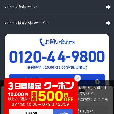
パソコン市場について
パソコン販売以外のサービス
お問い合わせ
受付時間：10:00~19:00(休業:日曜日)
メールでの
お問い合わせはこちら
当サイトでは利用体験の向上およびコンテンツの最適な提供、ト
ASUS ROG Zephyrus G14 GA401QH-R7G1650
ラフィックの分析を目的としてCookieを使用しています。
152,900円
商品価格
サイトの閲覧を継続された場合、Cookieの利用に同意したことも
のといたします。
詳細については
プライバシーポリシー
をご確認ください。
在庫がありません