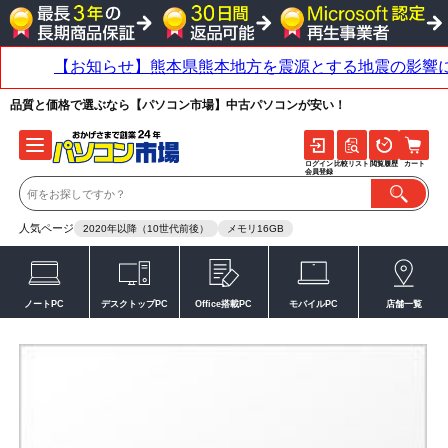
品質と価格で選ぶなら【パソコン市場】中古パソコンが安い！
ログイン
比較リスト
閲覧履歴
カート
会員登録
人気ページ
2020年以降（10世代前後）
メモリ16GB
ノートPC
デスクトップPC
Office搭載PC
モバイルPC
店舗一覧