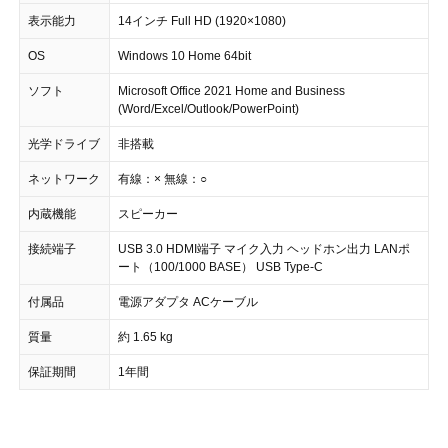
表示能力
14インチ Full HD (1920×1080)
OS
Windows 10 Home 64bit
ソフト
Microsoft Office 2021 Home and Business
(Word/Excel/Outlook/PowerPoint)
光学ドライブ
非搭載
ネットワーク
有線：× 無線：○
内蔵機能
スピーカー
接続端子
USB 3.0 HDMI端子 マイク入力 ヘッドホン出力 LANポ
ート（100/1000 BASE） USB Type-C
付属品
電源アダプタ ACケーブル
質量
約 1.65 kg
保証期間
1年間