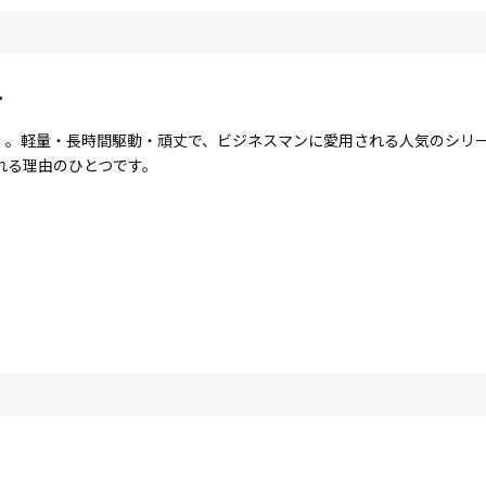
ト
ote」。軽量・長時間駆動・頑丈で、ビジネスマンに愛用される人気のシ
れる理由のひとつです。