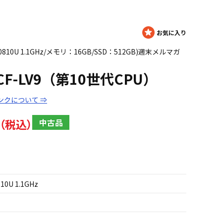
e i7 10810U 1.1GHz/メモリ：16GB/SSD：512GB)週末メルマガ
ote CF-LV9（第10世代CPU）
ンクについて ⇒
中古品
810U 1.1GHz