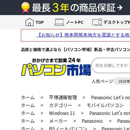
TOP
ノートPC
デスクトップP
品質と価格で選ぶなら【パソコン市場】新品・中古パソコ
人気ページ
2020
ホーム
>
平塚通販管理
>
Panasonic Let'
ホーム
>
カテゴリー
>
モバイルパソコン
ホーム
>
Windows 11
>
Panasonic Let's
ホーム
>
メーカー
>
Panasonic
>
Pana
ホーム
>
B5ノートパソコン
>
Panasonic 