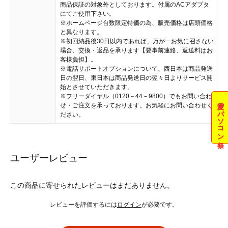
商品保証の対象外としております。付属のACアダプタ
にてご使用下さい。
※ホームページ台数限定特価の為、販売価格は店頭価格
と異なります。
※初回納品後30日以内であれば、万が一お気に召さない
場合、交換・返品を承ります【要事前連絡、返送料はお
客様負担】。
※電話サポートオプションについて、西日本は商品発送
日の翌日、東日本は商品発送日の翌々日よりサービス開
始とさせていただきます。
※フリーダイヤル（0120－44－9800）でもお問い合わ
夏のパソコン祭
せ・ご注文を承っております。お気軽にお問い合わせく
ださい。
ユーザーレビュー
この商品に寄せられたレビューはまだありません。
レビューを評価するには
ログイン
が必要です。