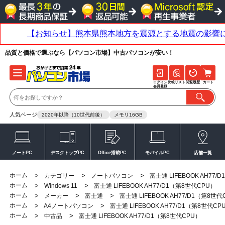
品質と価格で選ぶなら【パソコン市場】中古パソコンが安い！
ログイン
比較リスト
閲覧履歴
カート
会員登録
人気ページ
2020年以降（10世代前後）
メモリ16GB
ノートPC
デスクトップPC
Office搭載PC
モバイルPC
店舗一覧
ホーム
>
>
>
カテゴリー
ノートパソコン
富士通 LIFEBOOK AH77
ホーム
>
>
Windows 11
富士通 LIFEBOOK AH77/D1（第8世代CPU）
ホーム
>
>
>
メーカー
富士通
富士通 LIFEBOOK AH77/D1（第8世代
ホーム
>
>
A4ノートパソコン
富士通 LIFEBOOK AH77/D1（第8世代CP
ホーム
>
>
中古品
富士通 LIFEBOOK AH77/D1（第8世代CPU）