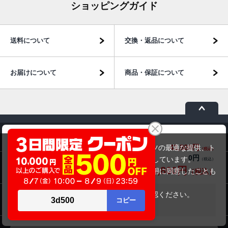
ショッピングガイド
送料について
交換・返品について
お届けについて
商品・保証について
富士通 LIFEBOOK AH77/D1（第8世代CPU）
商品のご案内
43,800円
商品価格(税込)
当サイトでは利用体験の向上およびコンテンツの最適な提供、ト
45,800円
0円
オプション小計価格(税込)
ラフィックの分析を目的としてCookieを使用しています。
パソコン市場について
43,800円
商品合計価格(税込)
サイトの閲覧を継続された場合、Cookieの利用に同意したことも
のといたします。
詳細については
プライバシーポリシー
をご確認ください。
在庫がありません
パソコン販売以外のサービス
承諾する