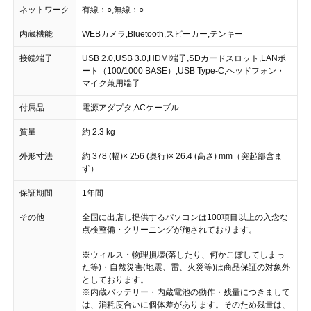
ネットワーク
有線：○,無線：○
内蔵機能
WEBカメラ,Bluetooth,スピーカー,テンキー
接続端子
USB 2.0,USB 3.0,HDMI端子,SDカードスロット,LANポ
ート（100/1000 BASE）,USB Type-C,ヘッドフォン・
マイク兼用端子
付属品
電源アダプタ,ACケーブル
質量
約 2.3 kg
外形寸法
約 378 (幅)× 256 (奥行)× 26.4 (高さ) mm（突起部含ま
ず）
保証期間
1年間
その他
全国に出店し提供するパソコンは100項目以上の入念な
点検整備・クリーニングが施されております。
※ウィルス・物理損壊(落したり、何かこぼしてしまっ
た等)・自然災害(地震、雷、火災等)は商品保証の対象外
としております。
※内蔵バッテリー・内蔵電池の動作・残量につきまして
は、消耗度合いに個体差があります。そのため残量は、