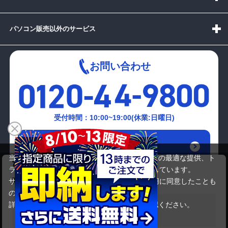
パソコン販売以外のサービス
お問い合わせ
受付時間：10:00~19:00(休業:日曜日)
メールでの
お問い合わせはこちら
当サイトでは利用体験の向上およびコンテンツの最適な提供、ト
富士通 LIFEBOOK FMV-E8120
ラフィックの分析を目的としてCookieを使用しています。
13,200円
商品価格
サイトの閲覧を継続された場合、Cookieの利用に同意したことも
のといたします。
詳細については
プライバシーポリシー
をご確認ください。
在庫がありません
承諾する
Copyright(c)2024 mediator Co., Ltd. ALL Rights Reserved