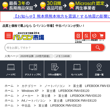
品質と価格で選ぶなら【パソコン市場】中古パソコンが安い！
ログイン
比較リスト
閲覧履歴
カート
会員登録
人気ページ
2020年以降（10世代前後）
メモリ16GB
ノートPC
デスクトップPC
Office搭載PC
モバイルPC
店舗一覧
ホーム
>
>
>
カテゴリー
ノートパソコン
富士通 LIFEBOOK FMV-E
ホーム
>
>
Windows XP
富士通 LIFEBOOK FMV-E8120
ホーム
>
>
>
メーカー
富士通
富士通 LIFEBOOK FMV-E8120
ホーム
>
>
A4ノートパソコン
富士通 LIFEBOOK FMV-E8120
ホーム
>
>
中古品
富士通 LIFEBOOK FMV-E8120