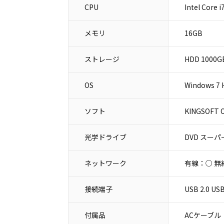
CPU
Intel Core 
メモリ
16GB
ストレージ
HDD 1000G
OS
Windows 7 
ソフト
KINGSOFT O
光学ドライブ
DVD スー
ネットワーク
有線：○ 無
接続端子
USB 2.0 
付属品
ACケーブル