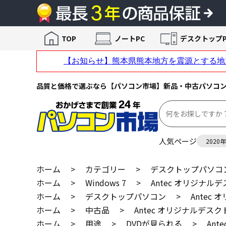
TOP
ノートPC
デスクトップP
品質と価格で選ぶなら【パソコン市場】新品・中古パソコ
人気ページ
2020
ホーム
>
カテゴリー
>
デスクトップパソコ
ホーム
>
Windows 7
>
Antec オリジナル
ホーム
>
デスクトップパソコン
>
Antec
ホーム
>
中古品
>
Antec オリジナルデス
ホーム
>
用途
>
DVDが見られる
>
An