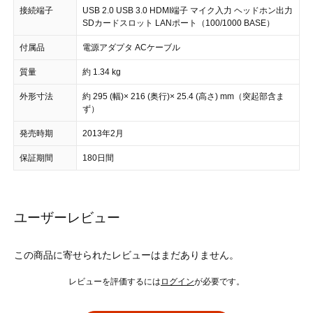
接続端子
USB 2.0 USB 3.0 HDMI端子 マイク入力 ヘッドホン出力
SDカードスロット LANポート（100/1000 BASE）
付属品
電源アダプタ ACケーブル
質量
約 1.34 kg
外形寸法
約 295 (幅)× 216 (奥行)× 25.4 (高さ) mm（突起部含ま
ず）
発売時期
2013年2月
保証期間
180日間
ユーザーレビュー
この商品に寄せられたレビューはまだありません。
レビューを評価するには
ログイン
が必要です。