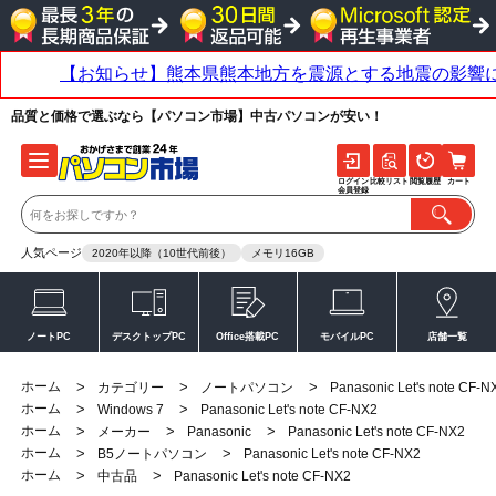
品質と価格で選ぶなら【パソコン市場】中古パソコンが安い！
ログイン
比較リスト
閲覧履歴
カート
会員登録
人気ページ
2020年以降（10世代前後）
メモリ16GB
ノートPC
デスクトップPC
Office搭載PC
モバイルPC
店舗一覧
ホーム
>
>
>
カテゴリー
ノートパソコン
Panasonic Let's note CF-N
ホーム
>
>
Windows 7
Panasonic Let's note CF-NX2
ホーム
>
>
>
メーカー
Panasonic
Panasonic Let's note CF-NX2
ホーム
>
>
B5ノートパソコン
Panasonic Let's note CF-NX2
ホーム
>
>
中古品
Panasonic Let's note CF-NX2