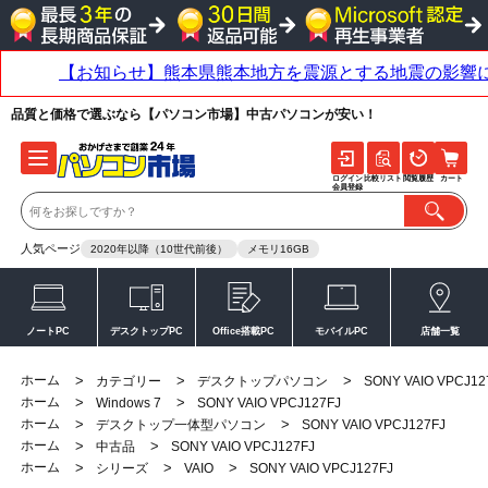
品質と価格で選ぶなら【パソコン市場】中古パソコンが安い！
ログイン
比較リスト
閲覧履歴
カート
会員登録
人気ページ
2020年以降（10世代前後）
メモリ16GB
ノートPC
デスクトップPC
Office搭載PC
モバイルPC
店舗一覧
ホーム
>
>
>
カテゴリー
デスクトップパソコン
SONY VAIO VPCJ12
ホーム
>
>
Windows 7
SONY VAIO VPCJ127FJ
ホーム
>
>
デスクトップ一体型パソコン
SONY VAIO VPCJ127FJ
ホーム
>
>
中古品
SONY VAIO VPCJ127FJ
ホーム
>
>
>
シリーズ
VAIO
SONY VAIO VPCJ127FJ