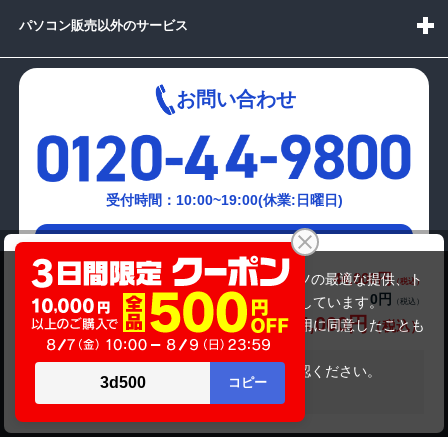
パソコン販売以外のサービス
お問い合わせ
受付時間：10:00~19:00(休業:日曜日)
メールでの
SONY VAIO VPCJ127FJ
お問い合わせはこちら
44,000円
商品価格(税込)
当サイトでは利用体験の向上およびコンテンツの最適な提供、ト
0円
オプション小計価格(税込)
ラフィックの分析を目的としてCookieを使用しています。
44,000円
商品合計価格(税込)
サイトの閲覧を継続された場合、Cookieの利用に同意したことも
のといたします。
詳細については
プライバシーポリシー
をご確認ください。
在庫がありません
承諾する
Copyright(c)2024 mediator Co., Ltd. ALL Rights Reserved