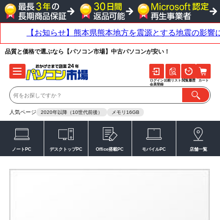
品質と価格で選ぶなら【パソコン市場】中古パソコンが安い！
ログイン
比較リスト
閲覧履歴
カート
会員登録
人気ページ
2020年以降（10世代前後）
メモリ16GB
ノートPC
デスクトップPC
Office搭載PC
モバイルPC
店舗一覧