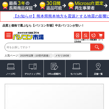
品質と価格で選ぶなら【パソコン市場】中古パソコンが安い！
ログイン
比較リスト
閲覧履歴
カート
会員登録
人気ページ
2020年以降（10世代前後）
メモリ16GB
ノートPC
デスクトップPC
Office搭載PC
モバイルPC
店舗一覧