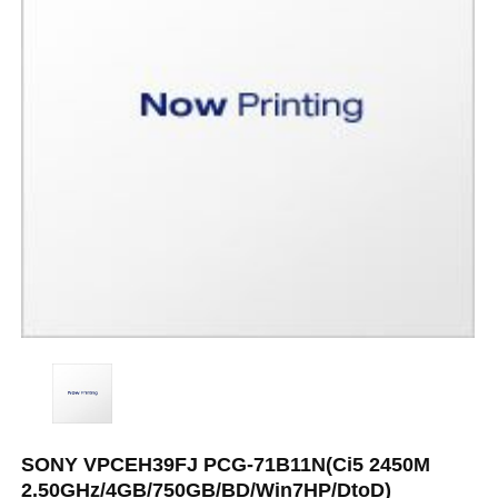
SONY VPCEH39FJ PCG-71B11N(Ci5 2450M
2.50GHz/4GB/750GB/BD/Win7HP/DtoD)