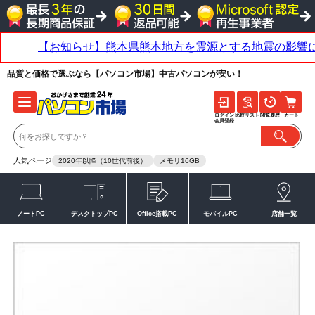
品質と価格で選ぶなら【パソコン市場】中古パソコンが安い！
ログイン
比較リスト
閲覧履歴
カート
会員登録
人気ページ
2020年以降（10世代前後）
メモリ16GB
ノートPC
デスクトップPC
Office搭載PC
モバイルPC
店舗一覧