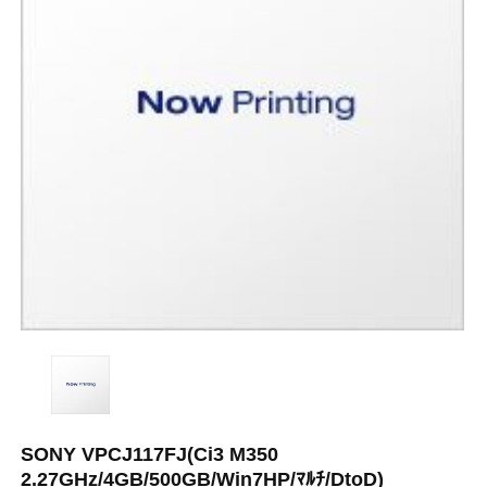
SONY VPCJ117FJ(Ci3 M350
2.27GHz/4GB/500GB/Win7HP/ﾏﾙﾁ/DtoD)