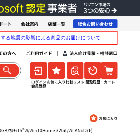
ポート
会社案内
店舗一覧
総合お問い合わせ
ての方へ
|
ご利用ガイド
|
法人向け見積・相談窓口
ログイン
お気に入り
比較リスト
閲覧履歴
カート
会員登録
0GB/ﾏﾙﾁ/15"W/Win10Home 32bit/WLAN/ﾎﾜｲﾄ)