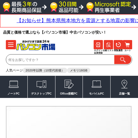
品質と価格で選ぶなら【パソコン市場】中古パソコンが安い！
ログイン
比較リスト
閲覧履歴
カート
会員登録
人気ページ
2020年以降（10世代前後）
メモリ16GB
ノートPC
デスクトップPC
Office搭載PC
モバイルPC
店舗一覧