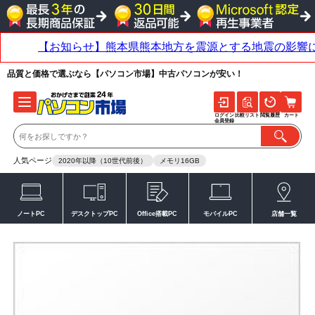
品質と価格で選ぶなら【パソコン市場】中古パソコンが安い！
ログイン
比較リスト
閲覧履歴
カート
会員登録
人気ページ
2020年以降（10世代前後）
メモリ16GB
ノートPC
デスクトップPC
Office搭載PC
モバイルPC
店舗一覧