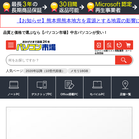
品質と価格で選ぶなら【パソコン市場】中古パソコンが安い！
ログイン
比較リスト
閲覧履歴
カート
会員登録
人気ページ
2020年以降（10世代前後）
メモリ16GB
ノートPC
デスクトップPC
Office搭載PC
モバイルPC
店舗一覧